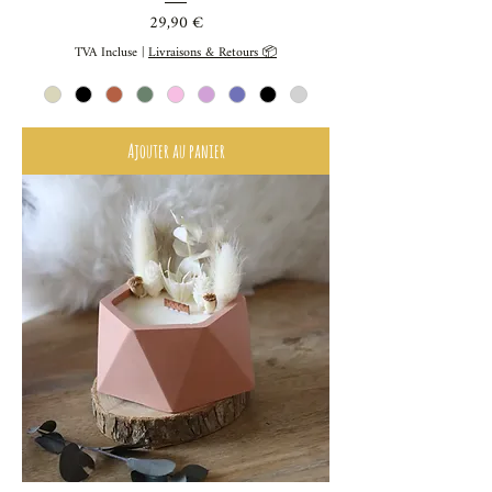
Prix
29,90 €
TVA Incluse
|
Livraisons & Retours 📦
Ajouter au panier