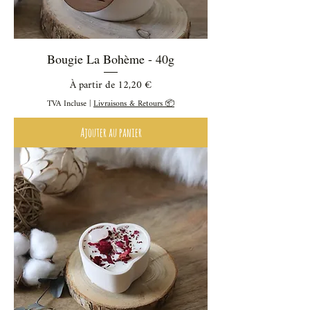
Bougie La Bohème - 40g
Prix promotionnel
À partir de
12,20 €
TVA Incluse
|
Livraisons & Retours 📦
Ajouter au panier