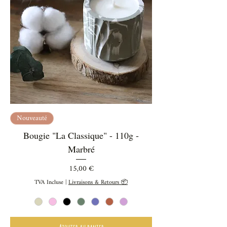
Nouveauté
Bougie "La Classique" - 110g -
Marbré
Prix
15,00 €
TVA Incluse
|
Livraisons & Retours 📦