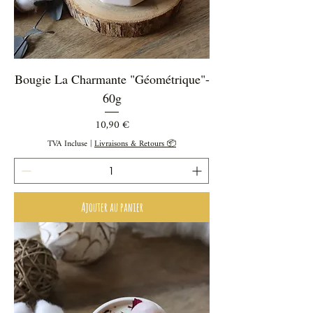
Bougie La Charmante "Géométrique"-
60g
Prix
10,90 €
TVA Incluse
|
Livraisons & Retours 📦
Ajouter au panier