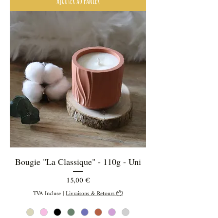
Ajouter au panier
Bougie "La Classique" - 110g - Uni
Prix
15,00 €
TVA Incluse
|
Livraisons & Retours 📦