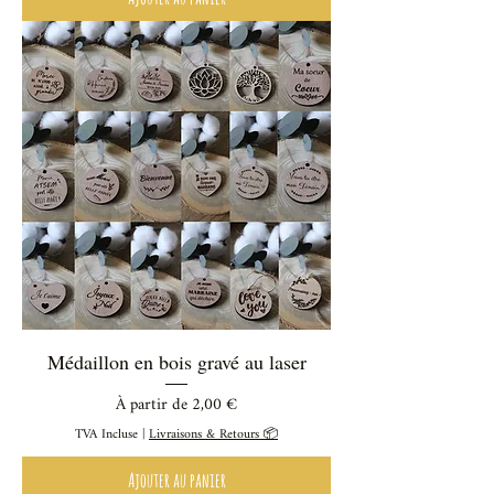
Médaillon en bois gravé au laser
Prix promotionnel
À partir de
2,00 €
TVA Incluse
|
Livraisons & Retours 📦
Ajouter au panier