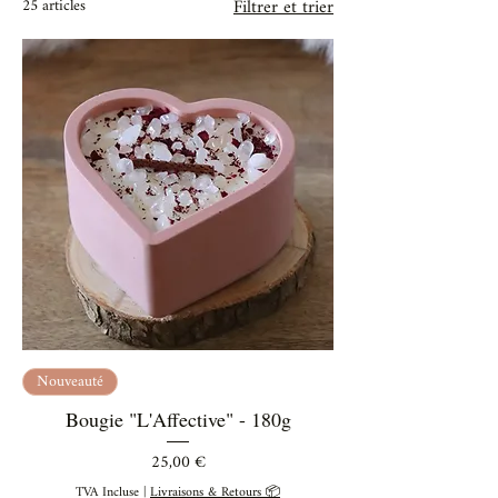
25 articles
Filtrer et trier
Nouveauté
Bougie "L'Affective" - 180g
Prix
25,00 €
TVA Incluse
|
Livraisons & Retours 📦