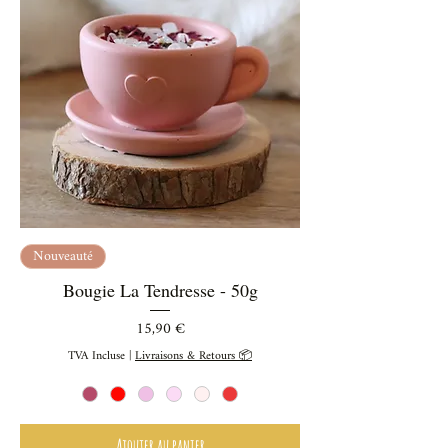
Nouveauté
Bougie La Tendresse - 50g
Prix
15,90 €
TVA Incluse
|
Livraisons & Retours 📦
Ajouter au panier