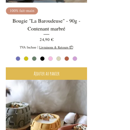
100% fait-main
Bougie "La Baroudeuse" - 90g -
Contenant marbré
Prix
24,90 €
TVA Incluse
|
Livraisons & Retours 📦
Ajouter au panier