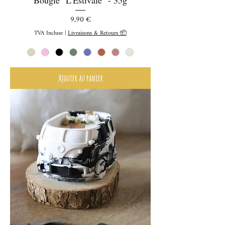
Prix
9,90 €
TVA Incluse
|
Livraisons & Retours 📦
Ajouter au panier