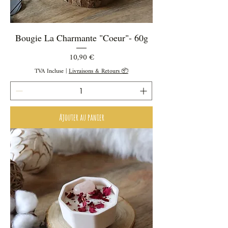
Bougie La Charmante "Coeur"- 60g
Prix
10,90 €
TVA Incluse
|
Livraisons & Retours 📦
Ajouter au panier