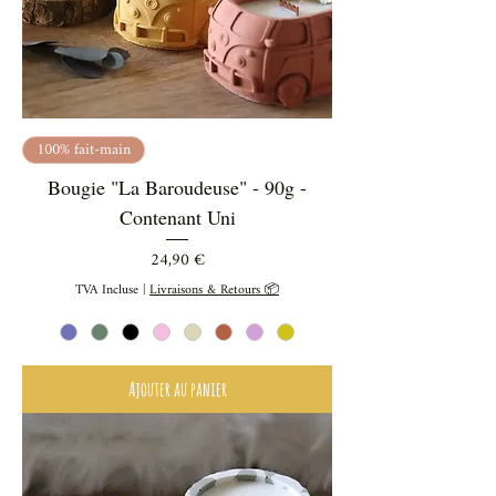
100% fait-main
Bougie "La Baroudeuse" - 90g -
Contenant Uni
Prix
24,90 €
TVA Incluse
|
Livraisons & Retours 📦
Ajouter au panier