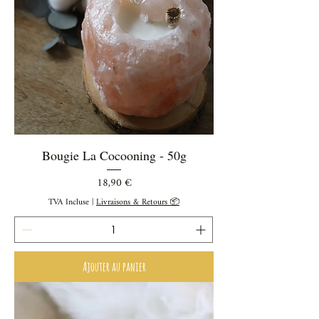
Bougie La Cocooning - 50g
Prix
18,90 €
TVA Incluse
|
Livraisons & Retours 📦
Ajouter au panier