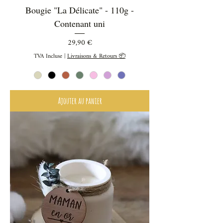
Bougie "La Délicate" - 110g -
Contenant uni
Prix
29,90 €
TVA Incluse
|
Livraisons & Retours 📦
Ajouter au panier