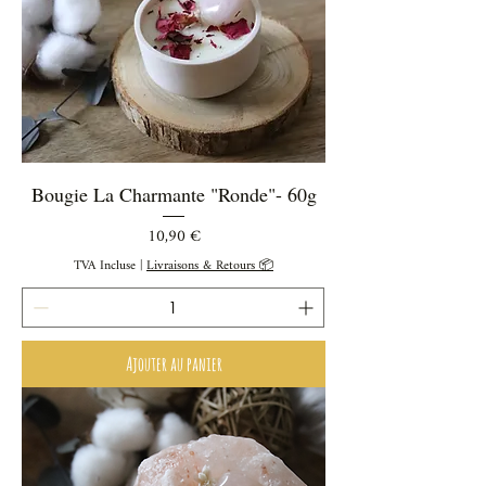
Bougie La Charmante "Ronde"- 60g
Prix
10,90 €
TVA Incluse
|
Livraisons & Retours 📦
Ajouter au panier