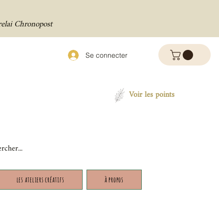
relai Chronopost
Se connecter
Voir les points
les ateliers créatifs
à propos