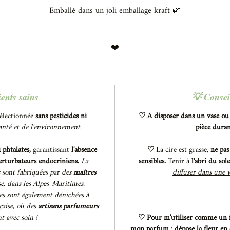
Emballé dans un joli emballage kraft 🌿
❤️
ents sains
💡 Conseil
électionnée
sans pesticides ni
♡ A disposer dans un vase ou 
santé et de l'environnement
.
pièce duran
phtalates,
garantissant
l'absence
♡
La cire est grasse,
ne pas
perturbateurs endocriniens.
La
sensibles.
Tenir à
l'abri du sole
s sont fabriquées par des
maîtres
diffuser dans une v
e, dans les Alpes-Maritimes.
es sont également dénichées à
çaise, où des
artisans parfumeurs
nt avec soin !
♡ Pour m'utiliser comme un fo
mon parfum : dépose la fleur en 