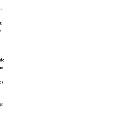
ns
t
n
 de
ne
es,
ge