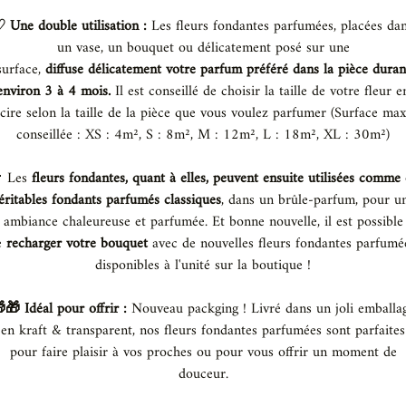
 Une double utilisation :
Les fleurs fondantes parfumées, placées da
un vase, un bouquet ou délicatement posé sur une
surface,
diffuse délicatement votre parfum préféré dans la pièce duran
environ 3 à 4 mois.
Il est conseillé de choisir la taille de votre fleur e
cire selon la taille de la pièce que vous voulez parfumer (Surface max
conseillée : XS : 4m², S : 8m², M : 12m², L : 18m², XL : 30m²)
 Les
fleurs fondantes, quant à elles, peuvent ensuite utilisées comme
éritables fondants parfumés classiques
, dans un brûle-parfum, pour u
ambiance chaleureuse et parfumée. Et bonne nouvelle, il est possible
e
recharger votre bouquet
avec de nouvelles fleurs fondantes parfumé
disponibles à l'unité sur la boutique !
🎁 Idéal pour offrir :
Nouveau packging ! Livré dans un joli emballa
en kraft & transparent, nos fleurs fondantes parfumées sont parfaites
pour faire plaisir à vos proches ou pour vous offrir un moment de
douceur.