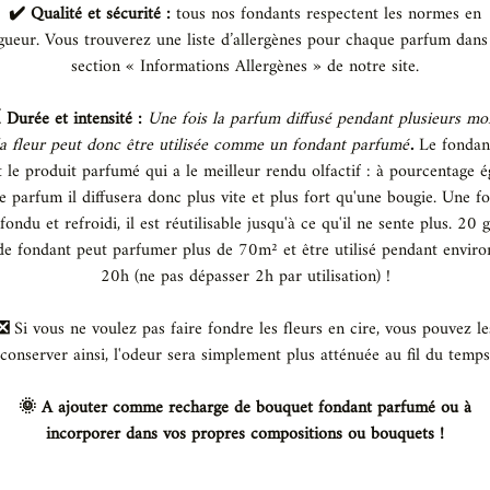
✔️ Qualité et sécurité :
tous nos fondants respectent les normes en
gueur. Vous trouverez une liste d’allergènes pour chaque parfum dans
section « Informations Allergènes » de notre site.
️ Durée et intensité :
Une fois la parfum diffusé pendant plusieurs moi
la fleur peut donc être utilisée comme un fondant parfumé
.
Le fondan
t le produit parfumé qui a le meilleur rendu olfactif : à pourcentage é
e parfum il diffusera donc plus vite et plus fort qu'une bougie. Une fo
fondu et refroidi, il est réutilisable jusqu'à ce qu'il ne sente plus. 20 g
de fondant peut parfumer plus de 70m² et être utilisé pendant enviro
20h (ne pas dépasser 2h par utilisation) !
❎️
Si vous ne voulez pas faire fondre les fleurs en cire, vous pouvez le
conserver ainsi, l'odeur sera simplement plus atténuée au fil du temps
🌞 A ajouter comme recharge de bouquet fondant parfumé ou à
incorporer dans vos propres compositions ou bouquets !