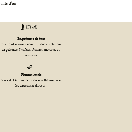
ants d’air
🤰🐱👶
En présence de tous
Pas d'huiles essentielles : produits utilisables
en présence d'enfants, femmes enceintes ou
animaux
🤝
Flamme locale
Soutenir l'économie locale et collaborer avec
les entreprises du coin !