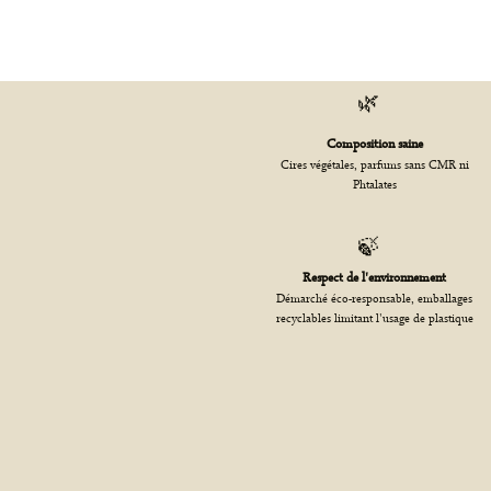
🌿
Composition saine
Cires végétales, parfums sans CMR ni
Phtalates
🍃
Respect de l'environnement
Démarché éco-responsable, emballages
recyclables limitant l'usage de plastique