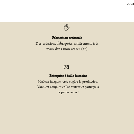
cour
🖐️
Fabrication artisanale
Des créations fabriquées entièrement à la
main dans mon atelier (42)
💏
Entreprise à taille humaine
Marlène imagine, crée et gère la production.
Yann est conjoint collaborateur et participe à
la partie vente !