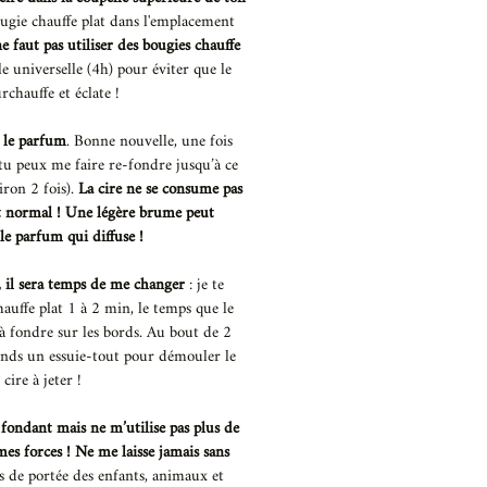
ugie chauffe plat dans l'emplacement
e faut pas utiliser des bougies chauffe
lle universelle (4h) pour éviter que le
rchauffe et éclate !
r le parfum
. Bonne nouvelle, une fois
tu peux me faire re-fondre jusqu’à ce
iron 2 fois).
La cire ne se consume pas
st normal ! Une légère brume peut
 le parfum qui diffuse !
s, il sera temps de me changer
: je te
hauffe plat 1 à 2 min, le temps que le
 fondre sur les bords. Au bout de 2
rends un essuie-tout pour démouler le
 cire à jeter !
fondant mais ne m’utilise pas plus de
es forces !
Ne me laisse jamais sans
rs de portée des enfants, animaux et