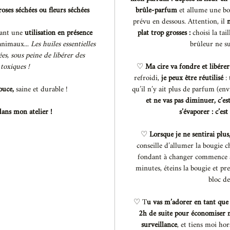
oses séchées ou fleurs séchées
brûle-parfum
et allume une bo
prévu en dessous. Attention, il
n
sant une
utilisation en présence
plat trop grosses :
choisi la tai
animaux...
Les huiles essentielles
brûleur ne su
es, sous peine de libérer des
 toxiques !
♡
Ma cire va fondre et libére
refroidi,
je peux être réutilisé
: 
ouce,
saine et durable !
qu’il n’y ait plus de parfum (env
et ne vas pas diminuer, c’e
dans mon atelier !
s’évaporer : c’est
♡
Lorsque je ne sentirai plu
conseille d’allumer la bougie c
fondant à changer commence à
minutes, éteins la bougie et p
bloc de
♡ T
u vas m’adorer en tant que 
2h de suite pour économiser m
surveillance
, et tiens moi ho