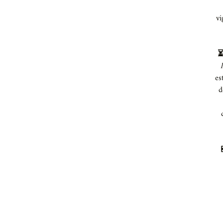
vi
⏳
es
d