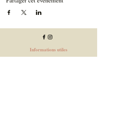
Partager cet événement
Informations utiles
Informations allergènes
Conditions générales de vente
Mentions légales
Politique de confidentialité
Cookies
FAQ
Le blog
Me contacter
Les Crée'pitantes - Marlène GROSSKOPF (E.i)
11 place de la Liberté, 42400 Saint-Chamond, France