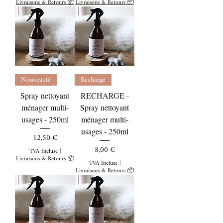
Livraisons & Retours 📦
Livraisons & Retours 📦
Nouveauté
Recharge
Spray nettoyant
RECHARGE -
ménager multi-
Spray nettoyant
usages - 250ml
ménager multi-
usages - 250ml
Prix
12,50 €
Prix
8,00 €
TVA Incluse
|
Livraisons & Retours 📦
TVA Incluse
|
Livraisons & Retours 📦