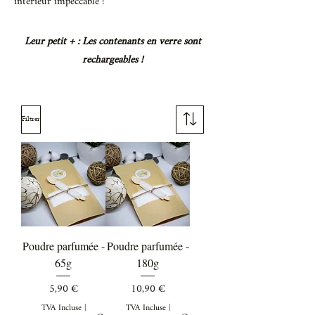
intérieur impeccable !
Leur petit + : Les contenants en verre sont
rechargeables !
Filtrer
Poudre parfumée -
Poudre parfumée -
65g
180g
Prix
Prix
5,90 €
10,90 €
TVA Incluse
|
TVA Incluse
|