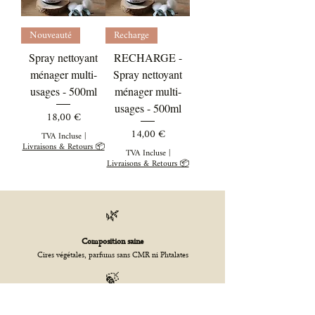
Nouveauté
Recharge
Spray nettoyant
RECHARGE -
ménager multi-
Spray nettoyant
usages - 500ml
ménager multi-
usages - 500ml
Prix
18,00 €
Prix
14,00 €
TVA Incluse
|
Livraisons & Retours 📦
TVA Incluse
|
Livraisons & Retours 📦
🌿
Composition saine
Cires végétales, parfums sans CMR ni Phtalates
🍃
Respect de l'environnement