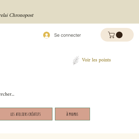
relai Chronopost
Se connecter
Voir les points
les ateliers créatifs
à propos