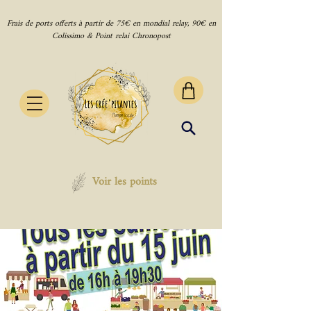
Frais de ports offerts à partir de 75€ en mondial relay, 90€ en
Colissimo & Point relai Chronopost
Voir les points