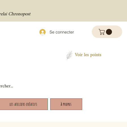
relai Chronopost
Se connecter
Voir les points
les ateliers créatifs
à propos