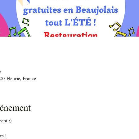
0
20 Fleurie, France
vénement
ent :)
rs !