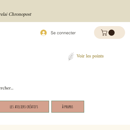
relai Chronopost
Se connecter
Voir les points
les ateliers créatifs
à propos