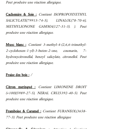
Peut produire une réaction allergique
.
Cachemire & Soie :
Contient ISOPROPOXYETHYL
SALICYLATE(79915-74-5), LINALOL(78-70-6),
METHYLIONONE GAMMA(127-51-5). ). Peut
produire une réaction allergique.
Musc blanc :
Contient 3-methyl-4-(2,6,6-trimethyl-
2-cyclohexen-1-yl)-3-buten-2-one, coumarin, 7-
hydroxycitronellal, benzyl salicylate, citronellol. Peut
produire une réaction allergique.
Fraise des bois :
/
Citron meringué :
Contient LIMONENE DROIT
(+100)(5989-27-5), NERAL CRU(5392-40-5). Peut
produire une réaction allergique.
Framboise & Caramel :
Contient FURANEOL(3658-
77-3). Peut produire une réaction allergique