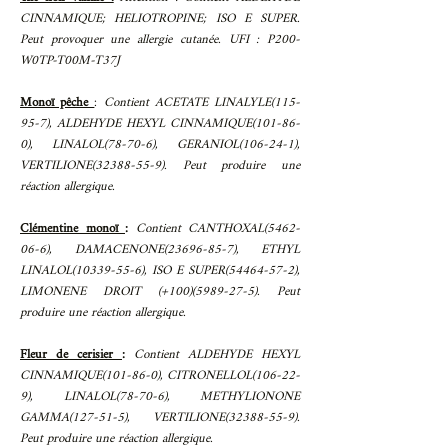
CINNAMIQUE; HELIOTROPINE; ISO E SUPER.
Peut provoquer une allergie cutanée. UFI : P200-
W0TP-T00M-T37J
Monoï pêche
:
Contient ACETATE LINALYLE(115-
95-7), ALDEHYDE HEXYL CINNAMIQUE(101-86-
0), LINALOL(78-70-6), GERANIOL(106-24-1),
VERTILIONE(32388-55-9). Peut produire une
réaction allergique.
Clémentine monoï
:
Contient CANTHOXAL(5462-
06-6), DAMACENONE(23696-85-7), ETHYL
LINALOL(10339-55-6), ISO E SUPER(54464-57-2),
LIMONENE DROIT (+100)(5989-27-5). Peut
produire une réaction allergique.
Fleur de cerisier
:
Contient ALDEHYDE HEXYL
CINNAMIQUE(101-86-0), CITRONELLOL(106-22-
9), LINALOL(78-70-6), METHYLIONONE
GAMMA(127-51-5), VERTILIONE(32388-55-9).
Peut produire une réaction allergique.