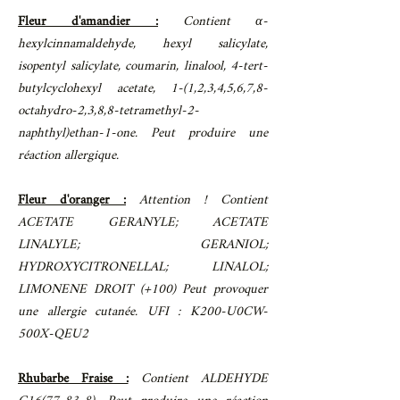
Fleur d'amandier :
Contient α-
hexylcinnamaldehyde, hexyl salicylate,
isopentyl salicylate, coumarin, linalool, 4-tert-
butylcyclohexyl acetate, 1-(1,2,3,4,5,6,7,8-
octahydro-2,3,8,8-tetramethyl-2-
naphthyl)ethan-1-one. Peut produire une
réaction allergique.
Fleur d'oranger :
Attention ! Contient
ACETATE GERANYLE; ACETATE
LINALYLE; GERANIOL;
HYDROXYCITRONELLAL; LINALOL;
LIMONENE DROIT (+100) Peut provoquer
une allergie cutanée. UFI : K200-U0CW-
500X-QEU2
Rhubarbe Fraise :
Contient ALDEHYDE