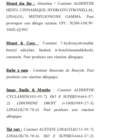
Monoï des îles :
Attention ! Contient ALDEHYDE
HEXYL CINNAMIQUE; HYDROXYCITRONELLAL;
LINALOL; METHYLIONONE GAMMA. Peut
provoquer une allergie cutanée. UFI : N200-U0CW-
500X-Q1WU
Monoï & Coco
: Contient 7-hydroxycitronellal,
benzyl salicylate, linalool, α-hexylcinnamaldehyde,
coumarin. Peut produire une réaction allergique.
Barbe à papa
:
Contient Benzoate de Benzyle. Peut
produire une réaction allergique.
Sauge, Basilic & Menthe
:
Contient ALDEHYDE
CYCLAMEN(103-95-7), ISO E SUPER(54464-57-
2), LIMONENE DROIT (+100)(5989-27-5),
LINALOL(78-70-6). Peut produire une réaction
allergique.
Thé vert :
Contient ACETATE LINALYLE(115-95-7),
LINALOL(78-70-6), ISO E SUPER(54464-57-2).