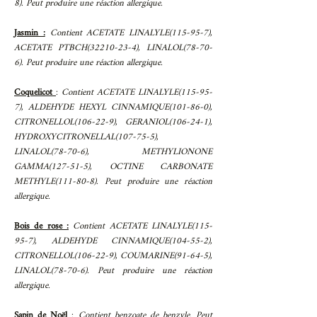
8). Peut produire une réaction allergique.
Jasmin :
Contient ACETATE LINALYLE(115-95-7),
ACETATE PTBCH(32210-23-4), LINALOL(78-70-
6). Peut produire une réaction allergique.
Coquelicot
:
Contient ACETATE LINALYLE(115-95-
7), ALDEHYDE HEXYL CINNAMIQUE(101-86-0),
CITRONELLOL(106-22-9), GERANIOL(106-24-1),
HYDROXYCITRONELLAL(107-75-5),
LINALOL(78-70-6), METHYLIONONE
GAMMA(127-51-5), OCTINE CARBONATE
METHYLE(111-80-8). Peut produire une réaction
allergique.
Bois de rose :
Contient ACETATE LINALYLE(115-
95-7), ALDEHYDE CINNAMIQUE(104-55-2),
CITRONELLOL(106-22-9), COUMARINE(91-64-5),
LINALOL(78-70-6). Peut produire une réaction
allergique.
Sapin de Noël
:
Contient benzoate de benzyle. Peut