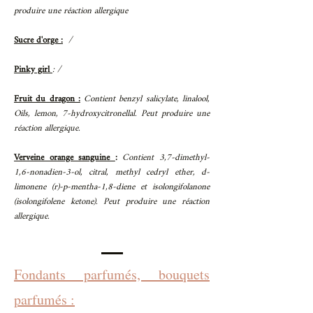
produire une réaction allergique
Sucre d'orge :
/
Pinky girl
: /
Fruit du dragon :
Contient benzyl salicylate, linalool,
Oils, lemon, 7-hydroxycitronellal. Peut produire une
réaction allergique.
Verveine orange sanguine
:
Contient 3,7-dimethyl-
1,6-nonadien-3-ol, citral, methyl cedryl ether, d-
limonene (r)-p-mentha-1,8-diene et isolongifolanone
(isolongifolene ketone). Peut produire une réaction
allergique.
Fondants parfumés, bouquets
parfumés :