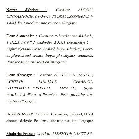
Nectar d'abricot :
Contient ALCOOL
CINNAMIQUE(104-54-1), FLORALOZONE(67634-
14-4). Peut produire une réaction allergique.
Fleur d'amandier :
Contient α-hexylcinnamaldehyde,
1-(1,2,3,4,5,6,7,8-octahydro-2,3,8,8-tetramethyl-2-
naphthyl)ethan-1-one, linalool, hexyl salicylate, 4-tert-
butylcyclohexyl acetate, isopentyl salicylate, coumarin.
Peut produire une réaction allergique.
Fleur d'oranger
:
Contient ACETATE GERANYLE,
ACETATE LINALYLE, GERANIOL,
HYDROXYCITRONELLAL, LINALOL, (R)-p-
mentha-1,8-diène; d-limonène. Peut produire une
réaction allergique.
Cerise & Monoï
: Contient Coumarin, Linalool, Hexyl
cinnamaldehyde. Peut produire une réaction allergique
Rhubarbe Fraise :
Contient ALDEHYDE C16(77-83-