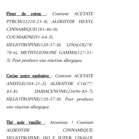
Fleur de coton
:
Contient ACETATE
PTBCH(32210-23-4), ALDEHYDE HEXYL
CINNAMIQUE(101-86-0),
COUMARINE(91-64-5),
HELIOTROPINE(120-57-0), LINALOL(78-
70-6), METHYLIONONE GAMMA(127-51-
5). Peut produire une réaction allergique.
Cerise noire explosive
:
Contient ACETATE
ANISYLE(104-21-2), ALDEHYDE C16(77-
83-8), DAMACENONE(23696-85-7),
HELIOTROPINE(120-57-0). Peut produire
une réaction allergique.
Thé noir vanille
:
Attention ! Contient
ALDEHYDE CINNAMIQUE;
HELIOTROPINE; ISO E SUPER; LINALOL