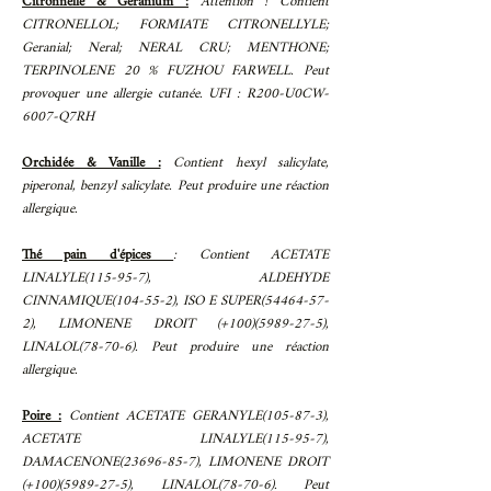
Citronnelle & Géranium :
Attention ! Contient
CITRONELLOL; FORMIATE CITRONELLYLE;
Geranial; Neral; NERAL CRU; MENTHONE;
TERPINOLENE 20 % FUZHOU FARWELL. Peut
provoquer une allergie cutanée. UFI : R200-U0CW-
6007-Q7RH
Orchidée & Vanille :
Contient hexyl salicylate,
piperonal, benzyl salicylate. Peut produire une réaction
allergique.
​Thé pain d'épices
: Contient ACETATE
LINALYLE(115-95-7), ALDEHYDE
CINNAMIQUE(104-55-2), ISO E SUPER(54464-57-
2), LIMONENE DROIT (+100)(5989-27-5),
LINALOL(78-70-6). Peut produire une réaction
allergique.
Poire :
Contient ACETATE GERANYLE(105-87-3),
ACETATE LINALYLE(115-95-7),
DAMACENONE(23696-85-7), LIMONENE DROIT
(+100)(5989-27-5), LINALOL(78-70-6). Peut