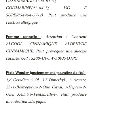
CASHMERAN(33704-61-9),
COUMARINE(91-64-5), ISO E
SUPER(54464-57-2). Peut produire une
réaction allergique.
Pomme cannelle
:
Attention ! Contient
ALCOOL CINNAMIQUE, ALDEHYDE
CINNAMIQUE. Peut provoquer une allergie
cutanée. UFI : S200-U0CW-500X-Q1PC
Pixie Wonder (anciennement poussière de fée)
:
1,6-Octadien-3-Ol, 3,7-Dimethyl-, 3-Acetate,
2h-1-Benzopyran-2-One, Citral, 3-Hepten-2-
One, 3,4,5,6,6-Pentamethyl-. Peut produire
une réaction allergique.
Eclipse de Lune
:
Contient ETHYL
LINALOL(10339-55-6), LIMONENE DROIT