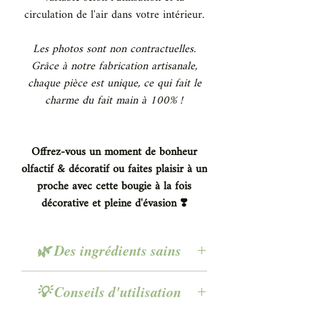
circulation de l'air dans votre intérieur.
Les photos sont non contractuelles.
Grâce à notre fabrication artisanale,
chaque pièce est unique, ce qui fait le
charme du fait main à 100% !
Offrez-vous un moment de bonheur
olfactif & décoratif ou faites plaisir à un
proche avec cette bougie à la fois
décorative et pleine d'évasion ❣️
🌿 Des ingrédients sains
🌿 Cire Végétale de Soja
:
Vegan,
💡 Conseils d'utilisation
sélectionnée
sans pesticides ni OGM
pour le
respect de votre santé et de
♡
Les fleurs doivent être enlevées avant