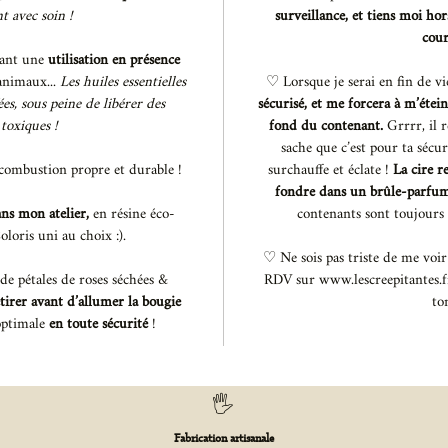
nt avec soin !
surveillance, et tiens moi ho
cour
sant une
utilisation en présence
animaux...
Les huiles essentielles
♡ Lorsque je serai en fin de vi
es, sous peine de libérer des
sécurisé, et me forcera à m’éte
 toxiques !
fond du contenant.
Grrrr, il r
sache que c’est pour ta sécur
 combustion propre et durable !
surchauffe et éclate !
La cire r
fondre dans un brûle-parfu
ns mon atelier,
en résine éco-
contenants sont toujours 
loris uni au choix :).
♡ Ne sois pas triste de me voi
de pétales de roses séchées &
RDV sur www.lescreepitantes.f
etirer avant d’allumer la bougie
to
optimale
en toute sécurité
!
🖐️
Fabrication artisanale