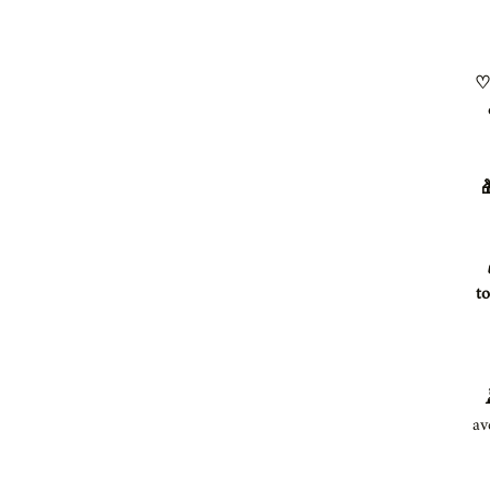
♡ 

✔
to
av