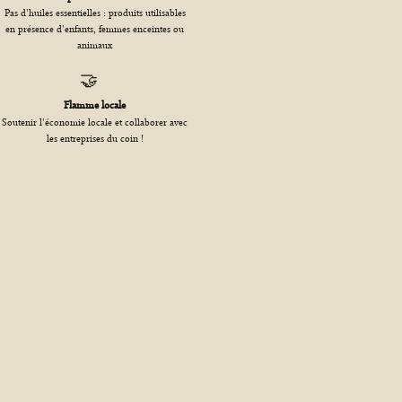
Pas d'huiles essentielles : produits utilisables
en présence d'enfants, femmes enceintes ou
animaux
🤝
Flamme locale
Soutenir l'économie locale et collaborer avec
les entreprises du coin !