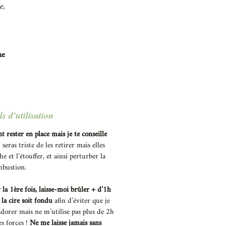
e,
he
s d'utilisation
t rester en place mais je te conseille
u seras triste de les retirer mais elles
 et l’étouffer, et ainsi perturber la
bustion.
a 1ère fois, laisse-moi brûler + d’1h
 la cire soit fondu
afin d’éviter que je
adorer mais ne m’utilise pas plus de 2h
s forces !
Ne me laisse jamais sans