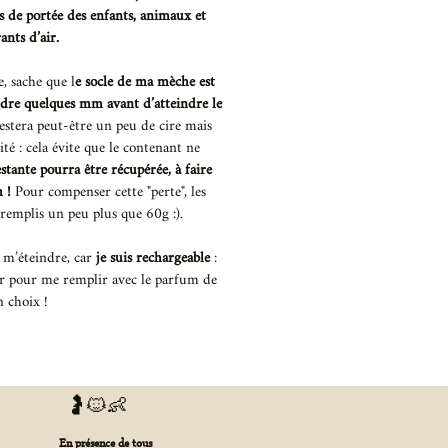
rs de portée des enfants, animaux et
ants d’air.
e, sache que l
e socle de ma mèche est
indre quelques mm avant d’atteindre le
estera peut-être un peu de cire mais
ité : cela évite que le contenant ne
estante pourra être récupérée, à faire
m !
Pour compenser cette "perte", les
remplis un peu plus que 60g :).
r m’éteindre, car
je suis rechargeable
:
r pour me remplir avec le parfum de
n choix !
🤰🐱👶
En présence de tous