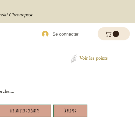
relai Chronopost
Se connecter
Voir les points
les ateliers créatifs
à propos