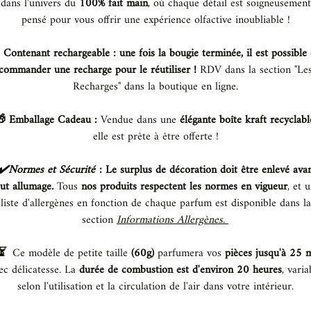
dans l'univers du
100% fait main
, où chaque détail est soigneusement
pensé pour vous offrir une expérience olfactive inoubliable !
Contenant rechargeable : une fois la bougie terminée, il est possible
commander une recharge pour le réutiliser !
RDV dans la section "Le
Recharges" dans la boutique en ligne.
 Emballage Cadeau :
Vendue dans une
élégante boîte kraft recyclabl
elle est prête à être offerte !
️Normes et Sécurité
:
Le surplus de décoration doit être enlevé ava
ut allumage.
Tous
nos produits respectent les normes en vigueur
, et 
liste d'allergènes en fonction de chaque parfum est disponible dans la
section
Informations Allergènes.
⏳️
Ce modèle de petite taille
(60g)
parfumera vos
pièces jusqu'à 25 
ec délicatesse. La
durée de combustion est d'environ 20 heures
, varia
selon l'utilisation et la circulation de l'air dans votre intérieur.