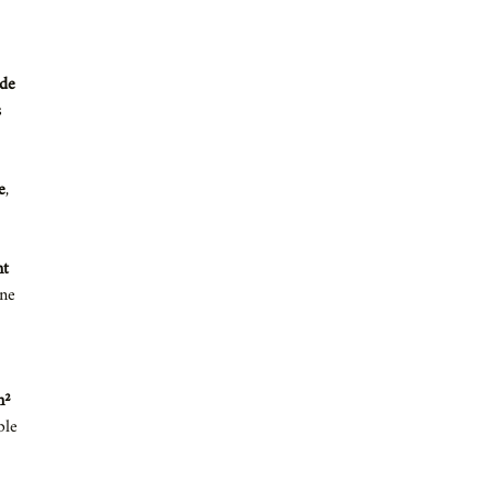
 de
s
e
,
nt
une
m²
ble