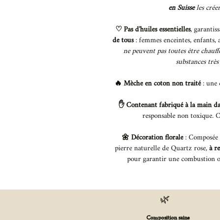
en Suisse
les crée
♡ Pas d'huiles essentielles
, garantis
de tous
: femmes enceintes, enfants, 
ne peuvent pas toutes être chauffé
substances très
🔥 Mèche en coton non traité
: une
✋️ Contenant fabriqué à la main da
responsable non toxique. Co
🌼 Décoration florale
: Composée 
pierre naturelle de Quartz rose,
à r
pour garantir une combustion 
🌿
Composition saine