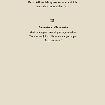
Des créations fabriquées entièrement à la
main dans mon atelier (42)
💏
Entreprise à taille humaine
Marlène imagine, crée et gère la production.
Yann est conjoint collaborateur et participe à
la partie vente !