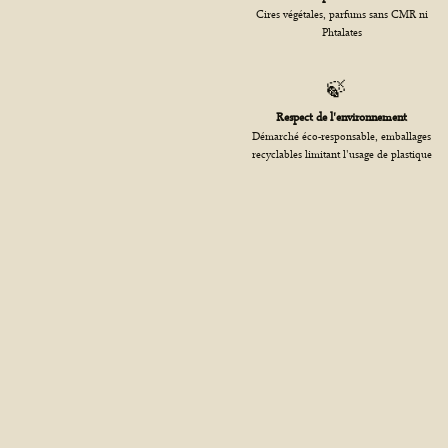
Cires végétales, parfums sans CMR ni
Phtalates
🍃
Respect de l'environnement
Démarché éco-responsable, emballages
recyclables limitant l'usage de plastique