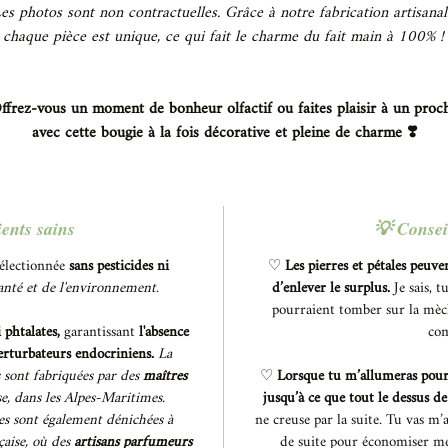
es photos sont non contractuelles. Grâce à notre fabrication artisanal
chaque pièce est unique, ce qui fait le charme du fait main à 100% !
ffrez-vous un moment de bonheur olfactif ou faites plaisir à un proc
avec cette bougie à la fois décorative et pleine de charme ❣️
ents sains
💡 Conseil
électionnée
sans pesticides ni
♡
Les pierres et pétales peuven
santé et de l'environnement
.
d’enlever le surplus.
Je sais, t
pourraient tomber sur la mèche
phtalates,
garantissant
l'absence
com
perturbateurs endocriniens.
La
s sont fabriquées par des
maîtres
♡
Lorsque tu m’allumeras pour l
e, dans les Alpes-Maritimes.
jusqu’à ce que tout le dessus de
es sont également dénichées à
ne creuse par la suite. Tu vas m’
çaise, où des
artisans parfumeurs
de suite pour économiser me