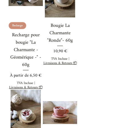
Bougie La
Recharge
Charmante
Recharge pour
"Ronde"- 60g
bougie "La
Charmante -
Prix
10,90 €
Géomérique -" -
TVA Incluse
|
60g
Livraisons & Retours 📦
Prix promotionnel
À partir de
6,50 €
TVA Incluse
|
Livraisons & Retours 📦