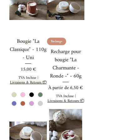
Bougie "La
Recharge
Classique" - 110g
Recharge pour
- Uni
bougie "La
Charmante -
Prix
15,00 €
Ronde -" - 60g
TVA Incluse
|
Livraisons & Retours 📦
Prix promotionnel
À partir de
6,50 €
TVA Incluse
|
Livraisons & Retours 📦