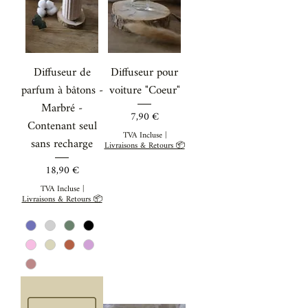
Diffuseur de
Diffuseur pour
parfum à bâtons -
voiture "Coeur"
Marbré -
Prix
7,90 €
Contenant seul
TVA Incluse
|
sans recharge
Livraisons & Retours 📦
Prix
18,90 €
TVA Incluse
|
Livraisons & Retours 📦