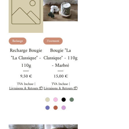
Recharge
Nouveauté
Recharge Bougie
Bougie "La
"La Classique" -
Classique" - 110g
110g
- Marbré
Prix
Prix
9,50 €
15,00 €
TVA Incluse
|
TVA Incluse
|
Livraisons & Retours 📦
Livraisons & Retours 📦