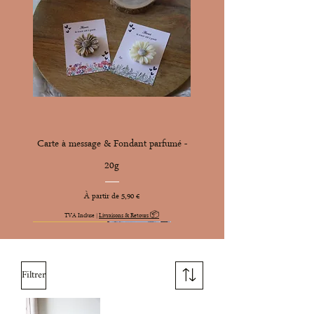
Carte à message & Fondant parfumé -
20g
Prix promotionnel
À partir de
5,90 €
TVA Incluse
|
Livraisons & Retours 📦
Tarif promotionnel
Tarif promotionnel
Nouveauté
Nouveauté
Nouveauté
Quantités limitées
Coup de coeur
Coup de coeur
Filtrer