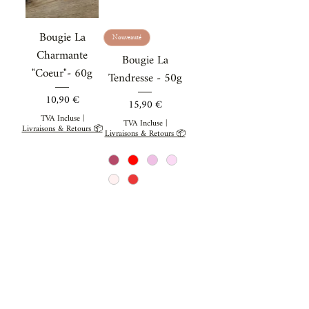
Bougie La
Nouveauté
Charmante
Bougie La
"Coeur"- 60g
Tendresse - 50g
Prix
10,90 €
Prix
15,90 €
TVA Incluse
|
TVA Incluse
|
Livraisons & Retours 📦
Livraisons & Retours 📦