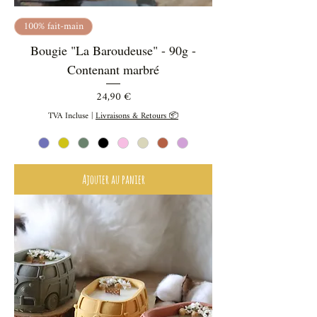
100% fait-main
Bougie "La Baroudeuse" - 90g -
Contenant marbré
Prix
24,90 €
TVA Incluse
|
Livraisons & Retours 📦
Ajouter au panier