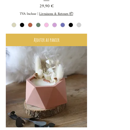
Prix
29,90 €
TVA Incluse
|
Livraisons & Retours 📦
Ajouter au panier