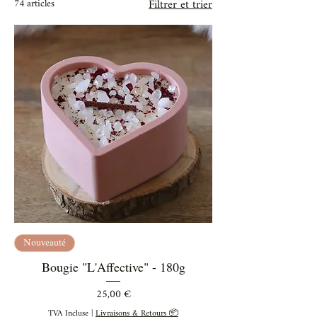
74 articles
Filtrer et trier
Nouveauté
Bougie "L'Affective" - 180g
Prix
25,00 €
TVA Incluse
|
Livraisons & Retours 📦