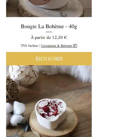
Bougie La Bohème - 40g
Prix promotionnel
À partir de
12,20 €
TVA Incluse
|
Livraisons & Retours 📦
Ajouter au panier