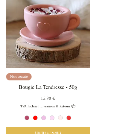
Nouveauté
Bougie La Tendresse - 50g
Prix
15,90 €
TVA Incluse
|
Livraisons & Retours 📦
Ajouter au panier