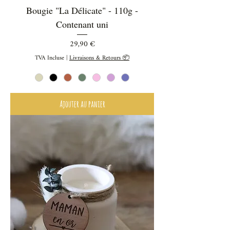
Bougie "La Délicate" - 110g -
Contenant uni
Prix
29,90 €
TVA Incluse
|
Livraisons & Retours 📦
Ajouter au panier