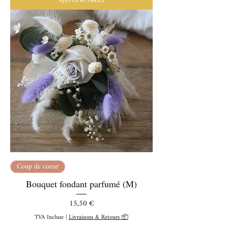
Coup de coeur
Bouquet fondant parfumé (M)
Prix
15,50 €
TVA Incluse
|
Livraisons & Retours 📦