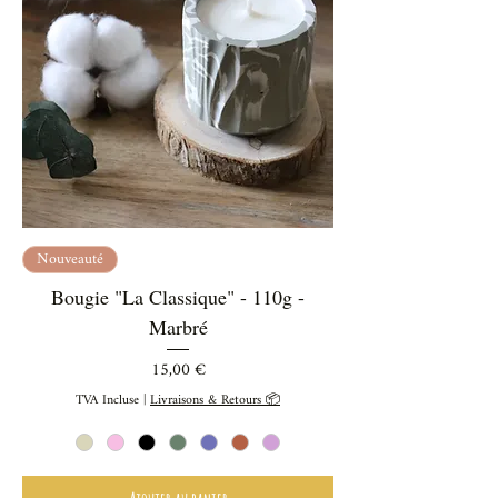
Nouveauté
Bougie "La Classique" - 110g -
Marbré
Prix
15,00 €
TVA Incluse
|
Livraisons & Retours 📦