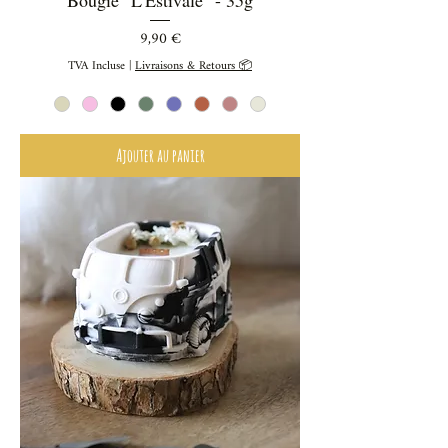
Prix
9,90 €
TVA Incluse
|
Livraisons & Retours 📦
Ajouter au panier