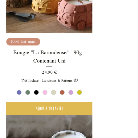
100% fait-main
Bougie "La Baroudeuse" - 90g -
Contenant Uni
Prix
24,90 €
TVA Incluse
|
Livraisons & Retours 📦
Ajouter au panier