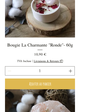
Bougie La Charmante "Ronde"- 60g
Prix
10,90 €
TVA Incluse
|
Livraisons & Retours 📦
Ajouter au panier