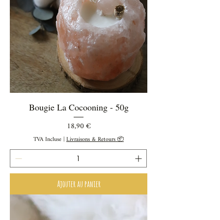
Bougie La Cocooning - 50g
Prix
18,90 €
TVA Incluse
|
Livraisons & Retours 📦
Ajouter au panier