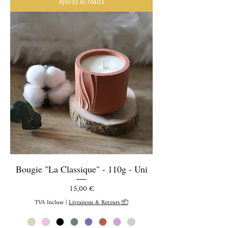
Ajouter au panier
Bougie "La Classique" - 110g - Uni
Prix
15,00 €
TVA Incluse
|
Livraisons & Retours 📦