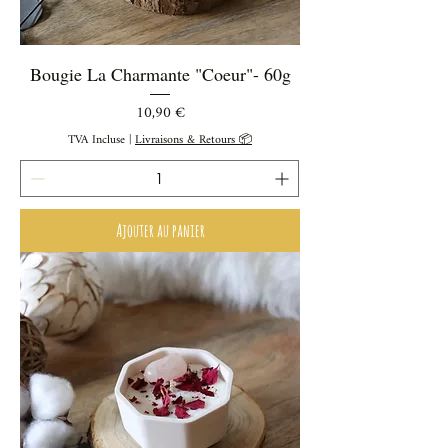
Bougie La Charmante "Coeur"- 60g
Prix
10,90 €
TVA Incluse
|
Livraisons & Retours 📦
Ajouter au panier