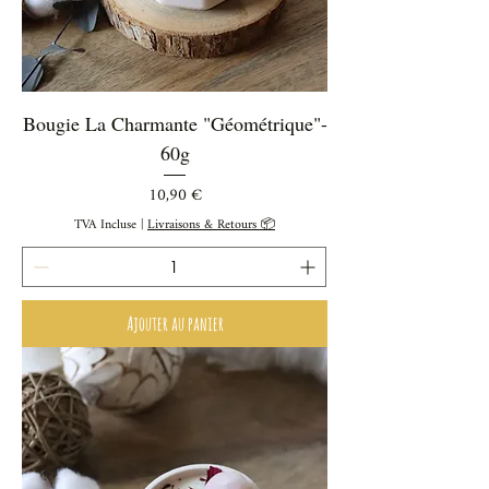
Bougie La Charmante "Géométrique"-
60g
Prix
10,90 €
TVA Incluse
|
Livraisons & Retours 📦
Ajouter au panier